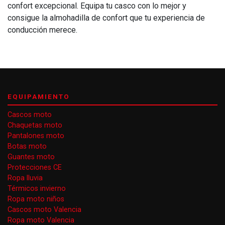
confort excepcional. Equipa tu casco con lo mejor y
consigue la almohadilla de confort que tu experiencia de
conducción merece.
EQUIPAMIENTO
Cascos moto
Chaquetas moto
Pantalones moto
Botas moto
Guantes moto
Protecciones CE
Ropa lluvia
Térmicos invierno
Ropa moto niños
Cascos moto Valencia
Ropa moto Valencia