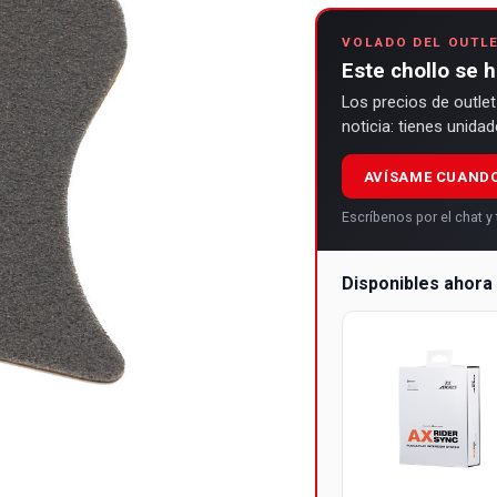
VOLADO DEL OUTL
Este chollo se 
Los precios de outlet
noticia: tienes unida
AVÍSAME CUAND
Escríbenos por el chat 
Disponibles ahor