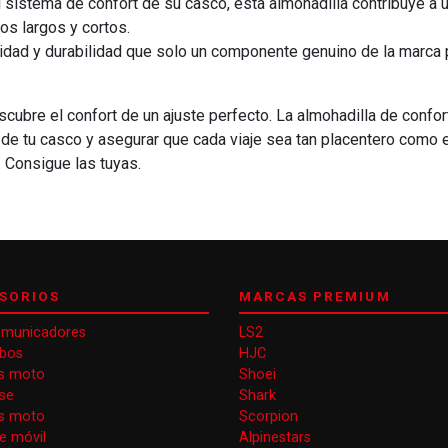
sistema de confort de su casco, esta almohadilla contribuye a un
os largos y cortos.
lidad y durabilidad que solo un componente genuino de la marca
cubre el confort de un ajuste perfecto. La almohadilla de confo
l de tu casco y asegurar que cada viaje sea tan placentero como 
. Consigue las tuyas.
SORIOS
MARCAS PREMIUM
omunicadores
LS2
obos
HJC
s moto
Shoei
se
Shark
as moto
Scorpion
e móvil
Alpinestars