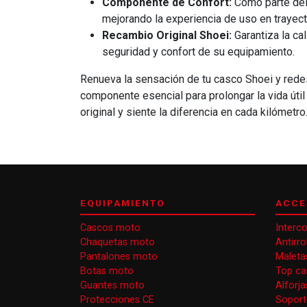
Componente de Confort:
Como parte del 
mejorando la experiencia de uso en trayect
Recambio Original Shoei:
Garantiza la ca
seguridad y confort de su equipamiento.
Renueva la sensación de tu casco Shoei y redes
componente esencial para prolongar la vida úti
original y siente la diferencia en cada kilómetro
EQUIPAMIENTO
ACCE
Cascos moto
Interc
Chaquetas moto
Antirr
Pantalones moto
Maleta
Botas moto
Top ca
Guantes moto
Alforj
Protecciones CE
Soport