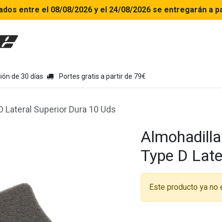
ados entre el 08/08/2026 y el 24/08/2026 se entregarán a pa
uipamiento moto
Tienda
Colecciones
Chollo Kits
Con
ión de 30 días
Portes gratis a partir de 79€
 Lateral Superior Dura 10 Uds
Almohadilla
Type D Late
Este producto ya no 