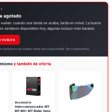
ET
ha agotado
 vuelan: cuando una tanda se acaba, tarda en volver. La buena
des similares disponibles hoy, algunas incluso más baratas.
O VUELVA
y te avisamos en cuanto entre una nueva tanda. Sin compromiso.
a mismo
y también de oferta
Accesorio
Intercomunicador MT
MT-B01 MT-Rider Sync