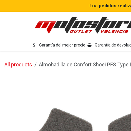
Ir al contenido
Los pedidos realiz
Eq
Garantía del mejor precio
Garantía de devoluc
All products
Almohadilla de Confort Shoei PFS Type D