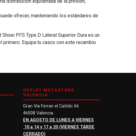
a distribución equilibrada de la presión,
 puede ofrecer, manteniendo los estándares de
rt Shoei PFS Type D Lateral Superior Dura es un
el primero. Equipa tu casco con este recambio
OUTLET MOTOSTORE
VALENCIA
Gran Vía Ferran el Catòlic 66
46008 Valencia
EN AGOSTO DE LUNES A VIERNES
10 a 14 y 17 a 20 (VIERNES TARDE
CERRADO)