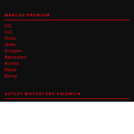
MARCAS PREMIUM
LS2
HJC
Shoei
Shark
Scorpion
Alpinestars
Acerbis
Blauer
Bering
OUTLET MOTOSTORE VALENCIA
Gran Vía Ferran el Catòlic 66
46008 Valencia
EN AGOSTO DE LUNES A VIERNES
10 a 14 y 17 a 20 (VIERNES TARDE CERRADO)
+34 960 074 020