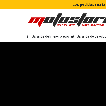
Ir al contenido
Los pedidos realiz
Eq
Garantía del mejor precio
Garantía de devoluc