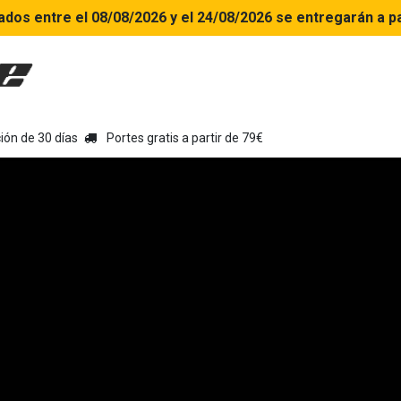
ados entre el 08/08/2026 y el 24/08/2026 se entregarán a pa
uipamiento moto
Tienda
Colecciones
Chollo Kits
Con
ión de 30 días
Portes gratis a partir de 79€