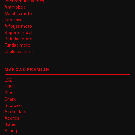
Intercomunicadores
Antirrobos
Maletas moto
Top case
Alforjas moto
Soporte móvil
Baterías moto
Fundas moto
Chalecos hi-vis
MARCAS PREMIUM
LS2
HJC
Shoei
Shark
Scorpion
Alpinestars
Acerbis
Blauer
Bering