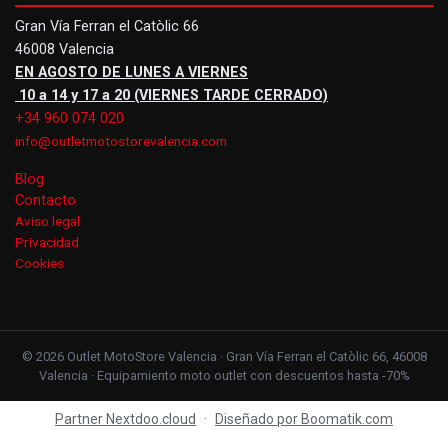
Gran Vía Ferran el Catòlic 66
46008 Valencia
EN AGOSTO DE LUNES A VIERNES
10 a 14 y 17 a 20 (VIERNES TARDE CERRADO)
+34 960 074 020
info@outletmotostorevalencia.com
Blog
Contacto
Aviso legal
Privacidad
Cookies
© 2026 Outlet MotoStore Valencia · Gran Vía Ferran el Catòlic 66, 46008
Valencia · Equipamiento moto outlet con descuentos hasta -70%
Partner Nextdoo.cloud
·
Diseñado por Boomatik.com