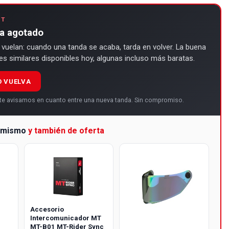
ET
ha agotado
 vuelan: cuando una tanda se acaba, tarda en volver. La buena
des similares disponibles hoy, algunas incluso más baratas.
O VUELVA
y te avisamos en cuanto entre una nueva tanda. Sin compromiso.
a mismo
y también de oferta
Accesorio
Intercomunicador MT
MT-B01 MT-Rider Sync