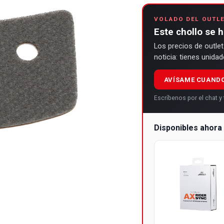
VOLADO DEL OUTL
Este chollo se 
Los precios de outlet
noticia: tienes unida
AVÍSAME CUAND
Escríbenos por el chat 
Disponibles ahor