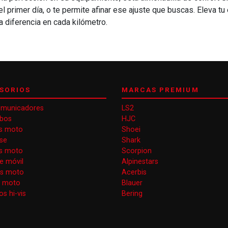
 primer día, o te permite afinar ese ajuste que buscas. Eleva tu
a diferencia en cada kilómetro.
SORIOS
MARCAS PREMIUM
omunicadores
LS2
obos
HJC
s moto
Shoei
se
Shark
as moto
Scorpion
e móvil
Alpinestars
as moto
Acerbis
s moto
Blauer
s hi-vis
Bering