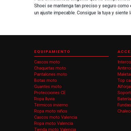
Shoei se mantenga tan preciso y seguro como el
un ajuste impecable. Consigue la tuya y siente l
EQUIPAMIENTO
ACCE
Cascos moto
Interc
Chaquetas moto
Antirr
Pantalones moto
Maleta
Botas moto
Top ca
Guantes moto
Alforj
Protecciones CE
Soport
Ropa lluvia
Baterí
Térmicos invierno
Funda
Ropa moto niños
Chaleco
Cascos moto Valencia
Ropa moto Valencia
Tienda moto Valencia