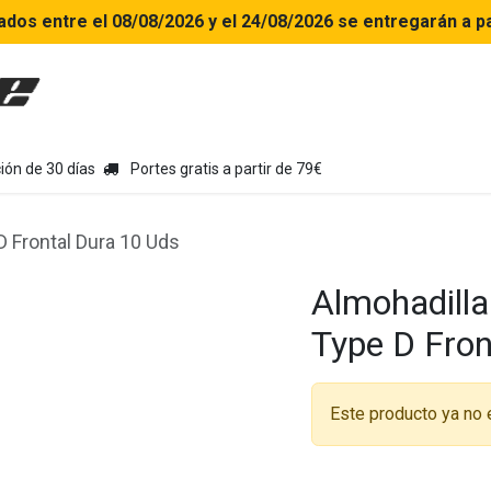
ados entre el 08/08/2026 y el 24/08/2026 se entregarán a pa
uipamiento moto
Tienda
Colecciones
Chollo Kits
Con
ión de 30 días
Portes gratis a partir de 79€
D Frontal Dura 10 Uds
Almohadilla
Type D Fron
Este producto ya no 