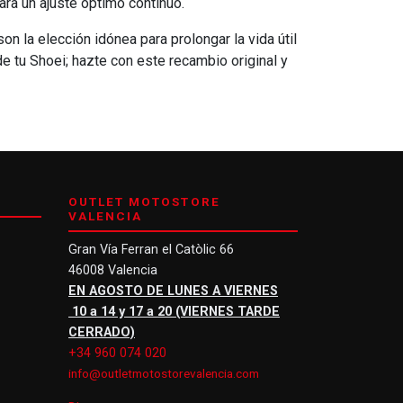
ra un ajuste óptimo continuo.
on la elección idónea para prolongar la vida útil
e tu Shoei; hazte con este recambio original y
OUTLET MOTOSTORE
VALENCIA
Gran Vía Ferran el Catòlic 66
46008 Valencia
EN AGOSTO DE LUNES A VIERNES
10 a 14 y 17 a 20 (VIERNES TARDE
CERRADO)
+34 960 074 020
info@outletmotostorevalencia.com