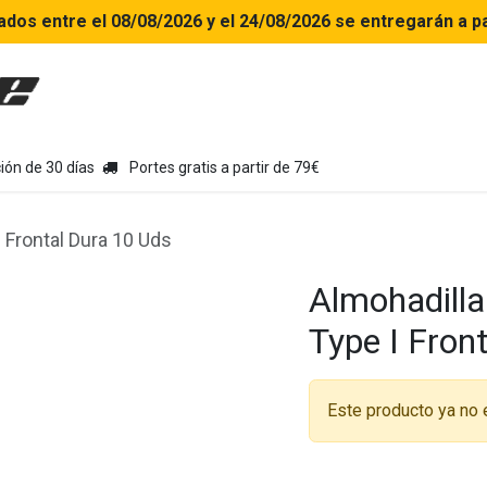
ados entre el 08/08/2026 y el 24/08/2026 se entregarán a pa
uipamiento moto
Tienda
Colecciones
Chollo Kits
Con
ión de 30 días
Portes gratis a partir de 79€
 Frontal Dura 10 Uds
Almohadilla
Type I Fron
Este producto ya no 