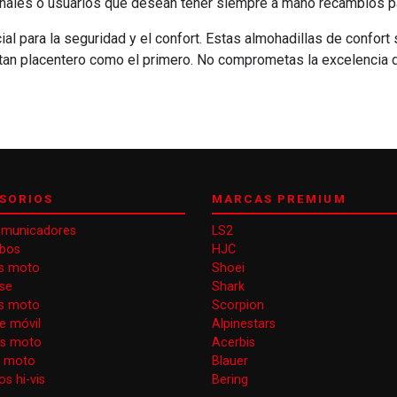
nales o usuarios que desean tener siempre a mano recambios pa
al para la seguridad y el confort. Estas almohadillas de confort s
 tan placentero como el primero. No comprometas la excelencia d
SORIOS
MARCAS PREMIUM
omunicadores
LS2
obos
HJC
s moto
Shoei
se
Shark
as moto
Scorpion
e móvil
Alpinestars
as moto
Acerbis
s moto
Blauer
s hi-vis
Bering