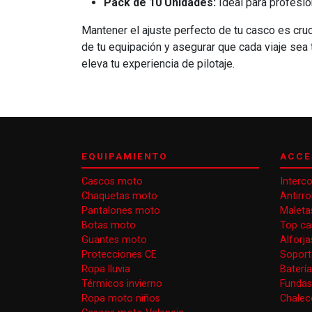
Pack de 10 Unidades:
Ideal para profesio
Mantener el ajuste perfecto de tu casco es cruci
de tu equipación y asegurar que cada viaje sea
eleva tu experiencia de pilotaje.
EQUIPAMIENTO
ACCE
Cascos moto
Interc
Chaquetas moto
Antirr
Pantalones moto
Maleta
Botas moto
Top ca
Guantes moto
Alforj
Protecciones CE
Soport
Ropa lluvia
Baterí
Térmicos invierno
Funda
Ropa moto niños
Chaleco