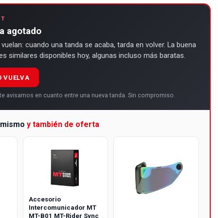
ET
ha agotado
 vuelan: cuando una tanda se acaba, tarda en volver. La buena
des similares disponibles hoy, algunas incluso más baratas.
O VUELVA
y te avisamos en cuanto entre una nueva tanda. Sin compromiso.
a mismo
y también de oferta
Accesorio
Intercomunicador MT
MT-B01 MT-Rider Sync