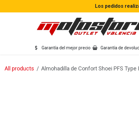
Ir al contenido
Los pedidos realiz
Eq
Garantía del mejor precio
Garantía de devoluc
All products
Almohadilla de Confort Shoei PFS Type I