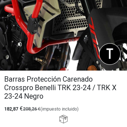
Barras Protección Carenado
Crosspro Benelli TRK 23-24 / TRK X
23-24 Negro
€
182,87
208,26
€
(impuesto incluido)