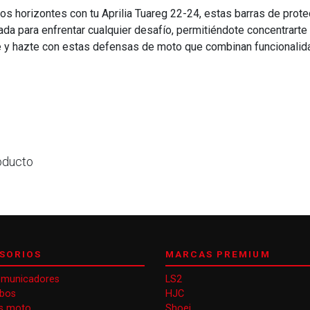
uevos horizontes con tu Aprilia Tuareg 22-24, estas barras de pro
ada para enfrentar cualquier desafío, permitiéndote concentrarte 
e y hazte con estas defensas de moto que combinan funcionalida
oducto
SORIOS
MARCAS PREMIUM
omunicadores
LS2
obos
HJC
s moto
Shoei