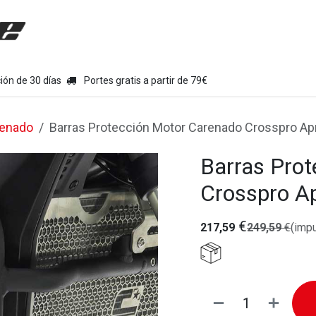
uipamiento moto
Tienda
Colecciones
Chollo Kits
Con
ión de 30 días
Portes gratis a partir de 79€
renado
Barras Protección Motor Carenado Crosspro Apr
Barras Pro
Crosspro Ap
€
217,59
249,59
€
(impu