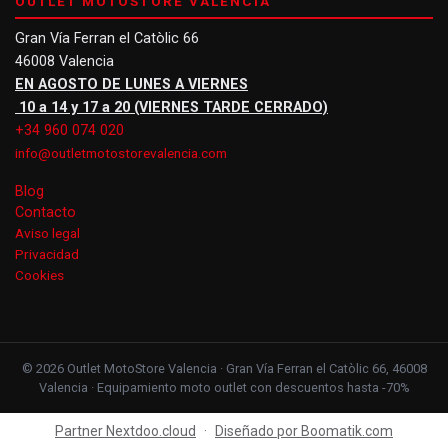
OUTLET MOTOSTORE VALENCIA
Gran Vía Ferran el Catòlic 66
46008 Valencia
EN AGOSTO DE LUNES A VIERNES
10 a 14 y 17 a 20 (VIERNES TARDE CERRADO)
+34 960 074 020
info@outletmotostorevalencia.com
Blog
Contacto
Aviso legal
Privacidad
Cookies
© 2026 Outlet MotoStore Valencia · Gran Vía Ferran el Catòlic 66, 46008
Valencia · Equipamiento moto outlet con descuentos hasta -70%
Partner Nextdoo.cloud
·
Diseñado por Boomatik.com