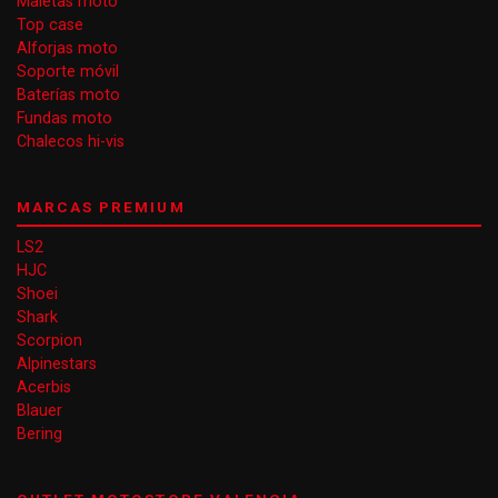
Maletas moto
Top case
Alforjas moto
Soporte móvil
Baterías moto
Fundas moto
Chalecos hi-vis
MARCAS PREMIUM
LS2
HJC
Shoei
Shark
Scorpion
Alpinestars
Acerbis
Blauer
Bering