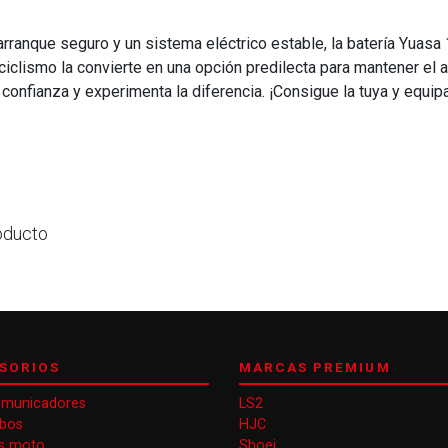
 arranque seguro y un sistema eléctrico estable, la batería Yua
ociclismo la convierte en una opción predilecta para mantener el 
 confianza y experimenta la diferencia. ¡Consigue la tuya y equip
oducto
SORIOS
MARCAS PREMIUM
omunicadores
LS2
obos
HJC
s moto
Shoei