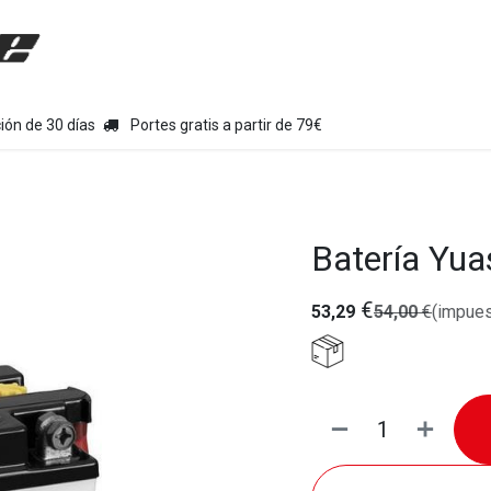
uipamiento moto
Tienda
Colecciones
Chollo Kits
Con
ión de 30 días
Portes gratis a partir de 79€
Batería Yu
€
53,29
54,00
€
(impues