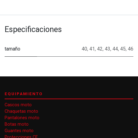
Especificaciones
tamaño
40
,
41
,
42
,
43
,
44
,
45
,
46
EQUIPAMIENTO
Cascos moto
Chaquetas moto
Pantalones moto
Botas moto
Guantes moto
Protecciones CE