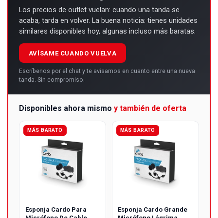
Los precios de outlet vuelan: cuando una tanda se
acaba, tarda en volver. La buena noticia: tienes unidades
similares disponibles hoy, algunas incluso más baratas.
AVÍSAME CUANDO VUELVA
Escríbenos por el chat y te avisamos en cuanto entre una nueva
tanda. Sin compromiso.
Disponibles ahora mismo
y también de oferta
MÁS BARATO
MÁS BARATO
Esponja Cardo Para
Esponja Cardo Grande
Micrófono De Cable
Micrófono Lágrima