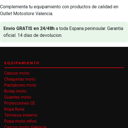
Complementa tu equipamiento con productos de calidad en
Outlet Motostore Valencia.
Envio GRATIS en 24/48h
a toda Espana peninsular. Garantia
oficial. 14 dias de devolucion.
EQUIPAMIENTO
Cascos moto
Chaquetas moto
Pantalones moto
Botas moto
Guantes moto
Protecciones CE
Ropa lluvia
Térmicos invierno
Ropa moto niños
Cascos moto Valencia