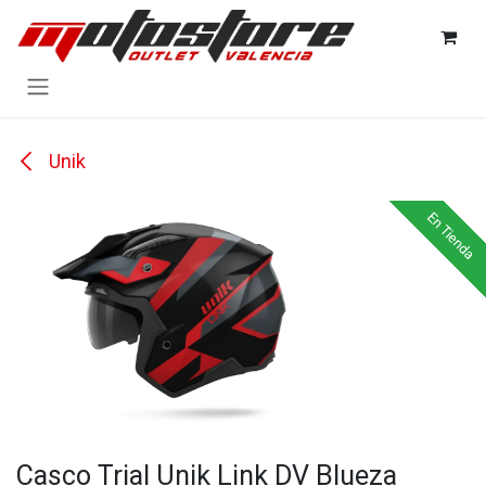
Ir al contenido
Unik
En Tienda
En Tienda
En Tienda
Casco Trial Unik Link DV Blueza