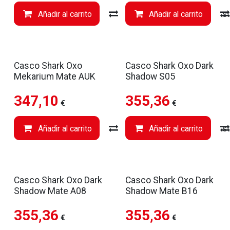
Añadir al carrito
Compare
Añadir al carrito
Añadir a li
Casco Shark Oxo
Casco Shark Oxo Dark
Mekarium Mate AUK
Shadow S05
347,10
355,36
€
€
Añadir al carrito
Compare
Añadir al carrito
Añadir a li
Casco Shark Oxo Dark
Casco Shark Oxo Dark
Shadow Mate A08
Shadow Mate B16
355,36
355,36
€
€