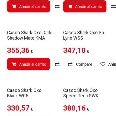
Añadir al carrito
Compare
Añadir al carrito
Añadir a li
Casco Shark Oxo Dark
Casco Shark Oxo Sp
Shadow Mate KMA
Lyne WSS
355,36
347,10
€
€
Añadir al carrito
Compare
Compare
Añadir a li
Añad
Casco Shark Oxo
Casco Shark Oxo
Blank W05
Speed-Tech SWK
330,57
380,16
€
€