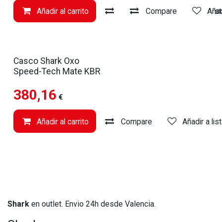
Añadir al carrito
Compare
Compare
Añadir a li
Añad
Casco Shark Oxo
Speed-Tech Mate KBR
380,16
€
Añadir al carrito
Compare
Añadir a li
Shark
en outlet. Envio 24h desde Valencia.