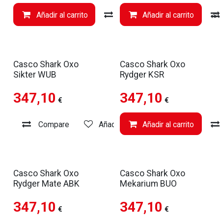
Añadir al carrito
Compare
Añadir al carrito
Añadir a li
Casco Shark Oxo
Casco Shark Oxo
Sikter WUB
Rydger KSR
347,10
347,10
€
€
Compare
Añadir a lista de deseos
Añadir al carrito
Casco Shark Oxo
Casco Shark Oxo
Rydger Mate ABK
Mekarium BUO
347,10
347,10
€
€