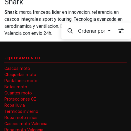
Shark
Shark
: marca francesa lider en innovacion, referencia en
cascos integrales sport y touring. Tecnologia avanzada en
aerodinamica y ventilacion. Disponible en Outlet Motostore
Ordenar por
Valencia con envio 24h.
EQUIPAMIENTO
Cascos moto
Chaquetas moto
Pantalones moto
Botas moto
Guantes moto
Protecciones CE
Ropa lluvia
Térmicos invierno
Ropa moto niños
Cascos moto Valencia
Ropa moto Valencia