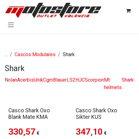
Ir al contenido
...
Cascos Modulares
Shark
Shark
Nolan
Acerbis
Unik
Cgm
Blauer
LS2
HJC
Scorpion
Mt
Shark
N
helmets
Casco Shark Oxo
Casco Shark Oxo
Blank Mate KMA
Sikter KUS
330,57
347,10
€
€