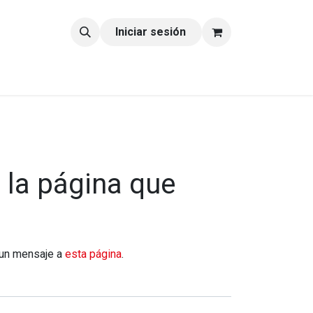
tacto
Blog
Iniciar sesión
 la página que
 un mensaje a
esta página
.