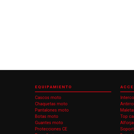
EQUIPAMIENTO
ACCE
Cascos moto
Interc
Chaquetas moto
Antirr
Pantalones moto
Maleta
Botas moto
Top ca
Guantes moto
Alforj
Protecciones CE
Soport