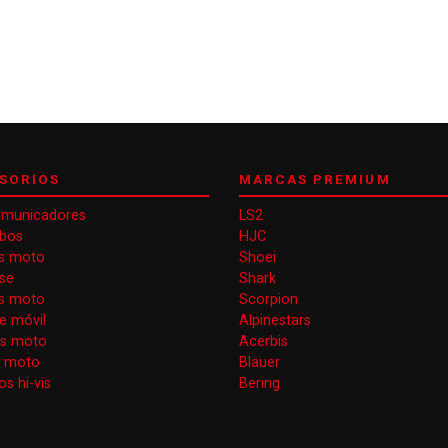
SORIOS
MARCAS PREMIUM
omunicadores
LS2
obos
HJC
s moto
Shoei
se
Shark
as moto
Scorpion
e móvil
Alpinestars
as moto
Acerbis
s moto
Blauer
s hi-vis
Bering