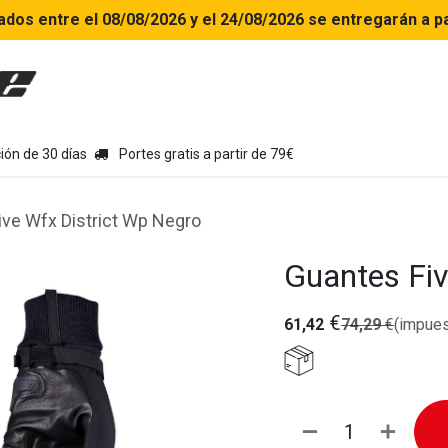
ados entre el 08/08/2026 y el 24/08/2026 se entregarán a pa
uipamiento moto
Tienda
Colecciones
Chollo Kits
Con
ión de 30 días
Portes gratis a partir de 79€
ive Wfx District Wp Negro
Guantes Fiv
€
61,42
74,29
€
(impues