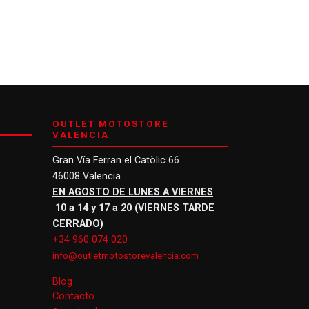
OUTLET MOTOSTORE
VALENCIA
Gran Vía Ferran el Catòlic 66
46008 Valencia
EN AGOSTO DE LUNES A VIERNES
10 a 14 y 17 a 20 (VIERNES TARDE
CERRADO)
+34 960 074 020
info@outletmotostorevalencia.com
Blog
Contacto