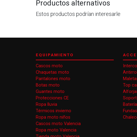
Productos alternativos
Estos productos podrían interesarle
EQUIPAMIENTO
ACCE
Cascos moto
Interc
Chaquetas moto
Antirr
Pantalones moto
Maleta
Botas moto
Top ca
Guantes moto
Alforj
Protecciones CE
Soport
Ropa lluvia
Baterí
Térmicos invierno
Funda
Ropa moto niños
Chaleco
Cascos moto Valencia
Ropa moto Valencia
Tienda moto Valencia