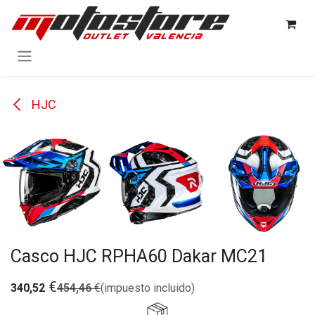
Ir al contenido
HJC
Casco HJC RPHA60 Dakar MC21
€
340,52
454,46
€
(impuesto incluido)