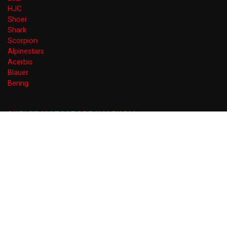
HJC
Shoei
Shark
Scorpion
Alpinestars
Acerbis
Blauer
Bering
OUTLET MOTOSTORE VALENCIA
Gran Vía Ferran el Catòlic 66
46008 Valencia
EN AGOSTO DE LUNES A VIERNES
10 a 14 y 17 a 20 (VIERNES TARDE CERRADO)
+34 960 074 020
info@outletmotostorevalencia.com
Blog
Contacto