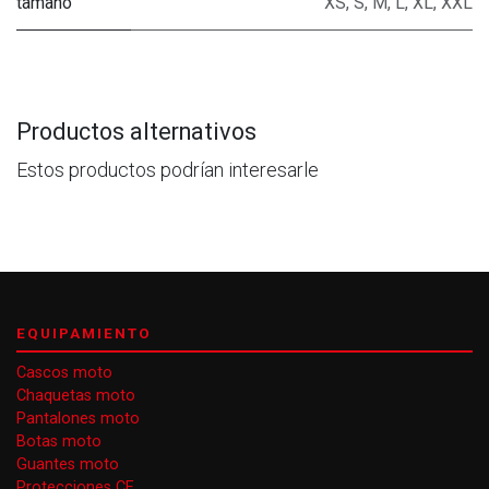
tamaño
XS
,
S
,
M
,
L
,
XL
,
XXL
Productos alternativos
Estos productos podrían interesarle
EQUIPAMIENTO
Cascos moto
Chaquetas moto
Pantalones moto
Botas moto
Guantes moto
Protecciones CE