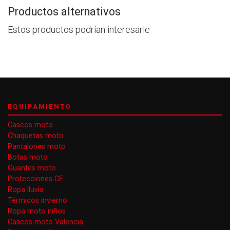
Productos alternativos
Estos productos podrían interesarle
EQUIPAMIENTO
Cascos moto
Chaquetas moto
Pantalones moto
Botas moto
Guantes moto
Protecciones CE
Ropa lluvia
Térmicos invierno
Ropa moto niños
Cascos moto Valencia