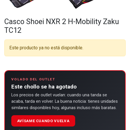
Casco Shoei NXR 2 H-Mobility Zaku
TC12
Este producto ya no está disponible.
VOLADO DEL OUTLET
Este chollo se ha agotado
Los precios de outlet vuelan: cuando una tanda se
acaba, tarda en volver. La buena noticia: tienes unidades
similares disponibles hoy, algunas incluso más baratas.
AVÍSAME CUANDO VUELVA