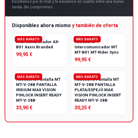
Escríbenos por el chat y te avisamos en cuanto entre una nueva
tanda. Sin compromiso.
Disponibles ahora mismo
y también de oferta
MÁS BARATO
MÁS BARATO
Intercomunicador AX-
Accesorio
B01 Axxis Branded
Intercomunicador MT
MT-B01 MT-Rider Sync
99,95 €
99,95 €
MÁS BARATO
MÁS BARATO
Accesorio Pantalla MT
Accesorio Pantalla MT
MT-V-28B PANTALLA
MT-V-28B PANTALLA
IRIDIUM MAX VISION
PLATA/ESPEJO MAX
PINLOCK INSERT READY
VISION PINLOCK INSERT
MT-V-28B
READY MT-V-28B
33,90 €
30,25 €