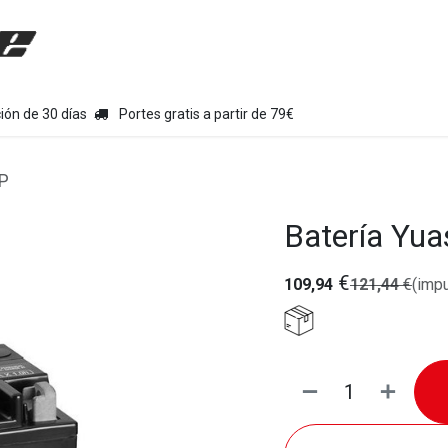
uipamiento moto
Tienda
Colecciones
Chollo Kits
Con
ión de 30 días
Portes gratis a partir de 79€
CP
Batería Yu
€
109,94
121,44
€
(impu