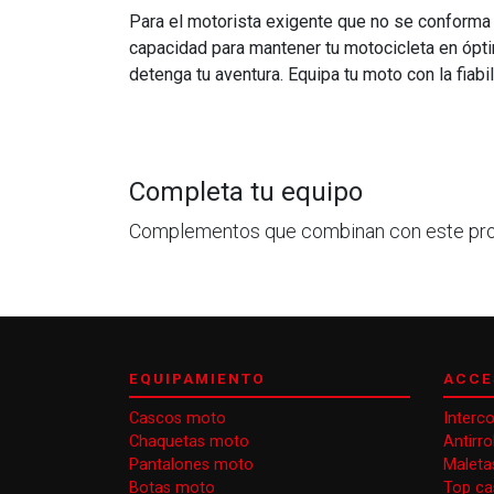
Para el motorista exigente que no se conforma 
capacidad para mantener tu motocicleta en ópti
detenga tu aventura. Equipa tu moto con la fiab
Completa tu equipo
Complementos que combinan con este pr
EQUIPAMIENTO
ACCE
Cascos moto
Interc
Chaquetas moto
Antirr
Pantalones moto
Maleta
Botas moto
Top ca