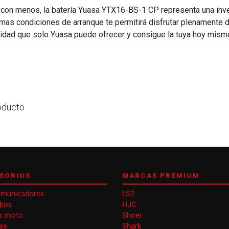
con menos, la batería Yuasa YTX16-BS-1 CP representa una inver
mas condiciones de arranque te permitirá disfrutar plenamente de
ilidad que solo Yuasa puede ofrecer y consigue la tuya hoy mism
oducto
SORIOS
MARCAS PREMIUM
omunicadores
LS2
obos
HJC
s moto
Shoei
se
Shark