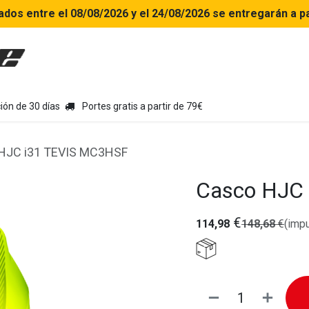
ados entre el 08/08/2026 y el 24/08/2026 se entregarán a pa
uipamiento moto
Tienda
Colecciones
Chollo Kits
Con
ión de 30 días
Portes gratis a partir de 79€
HJC i31 TEVIS MC3HSF
Casco HJC
€
114,98
148,68
€
(impu