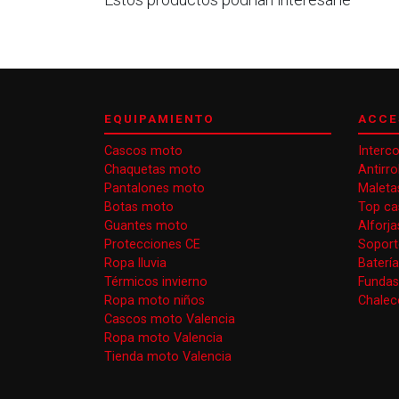
EQUIPAMIENTO
ACCE
Cascos moto
Interc
Chaquetas moto
Antirr
Pantalones moto
Maleta
Botas moto
Top ca
Guantes moto
Alforj
Protecciones CE
Soport
Ropa lluvia
Baterí
Térmicos invierno
Funda
Ropa moto niños
Chaleco
Cascos moto Valencia
Ropa moto Valencia
Tienda moto Valencia