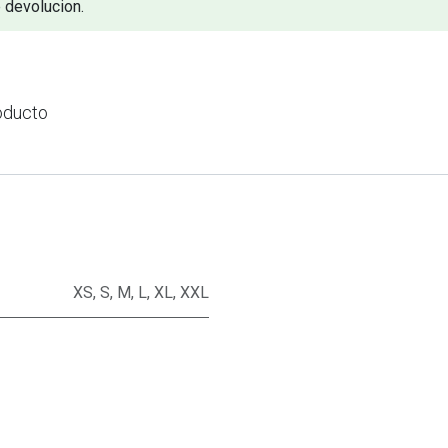
 devolucion.
oducto
XS
,
S
,
M
,
L
,
XL
,
XXL