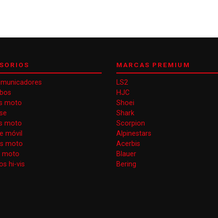
SORIOS
MARCAS PREMIUM
omunicadores
LS2
obos
HJC
s moto
Shoei
se
Shark
as moto
Scorpion
e móvil
Alpinestars
as moto
Acerbis
s moto
Blauer
s hi-vis
Bering