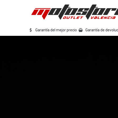
Ir al contenido
Eq
Garantía del mejor precio
Garantía de devoluc