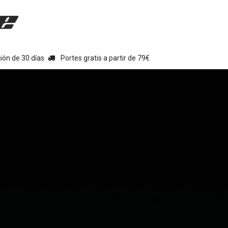
uipamiento moto
Tienda
Colecciones
Chollo Kits
Con
ión de 30 días
Portes gratis a partir de 79€