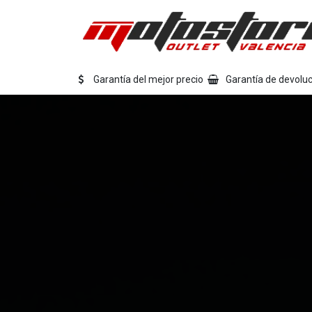
Ir al contenido
Eq
Garantía del mejor precio
Garantía de devoluc