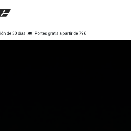
uipamiento moto
Tienda
Colecciones
Chollo Kits
Con
ión de 30 días
Portes gratis a partir de 79€