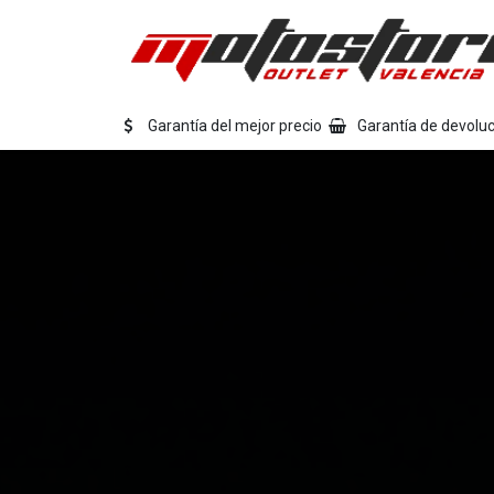
Ir al contenido
Eq
Garantía del mejor precio
Garantía de devoluc