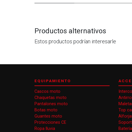
Productos alternativos
Estos productos podrían interesarle
EQUIPAMIENTO
ACCE
Cascos moto
Interc
Chaquetas moto
Antirr
Pantalones moto
Maleta
Botas moto
Top ca
Guantes moto
Alforj
Protecciones CE
Soport
Ropa lluvia
Baterí