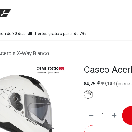
uipamiento moto
Tienda
Colecciones
Chollo Kits
Con
ión de 30 días
Portes gratis a partir de 79€
cerbis X-Way Blanco
Casco Acer
€
84,75
99,14
€
(impues