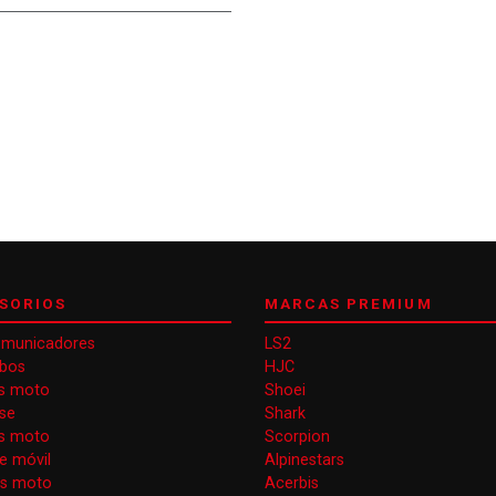
SORIOS
MARCAS PREMIUM
omunicadores
LS2
obos
HJC
s moto
Shoei
se
Shark
as moto
Scorpion
e móvil
Alpinestars
as moto
Acerbis