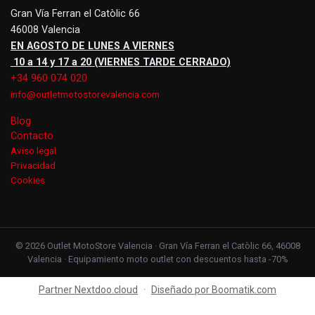
Gran Vía Ferran el Catòlic 66
46008 Valencia
EN AGOSTO DE LUNES A VIERNES
10 a 14 y 17 a 20 (VIERNES TARDE CERRADO)
+34 960 074 020
info@outletmotostorevalencia.com
Blog
Contacto
Aviso legal
Privacidad
Cookies
© 2026 Outlet MotoStore Valencia · Gran Vía Ferran el Catòlic 66, 46008
Valencia · Equipamiento moto outlet con descuentos hasta -70%
Partner Nextdoo.cloud
·
Diseñado por Boomatik.com