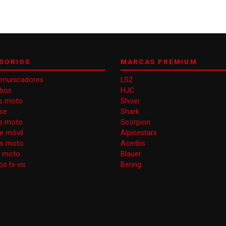
SORIOS
MARCAS PREMIUM
omunicadores
LS2
obos
HJC
s moto
Shoei
se
Shark
as moto
Scorpion
e móvil
Alpinestars
as moto
Acerbis
s moto
Blauer
s hi-vis
Bering