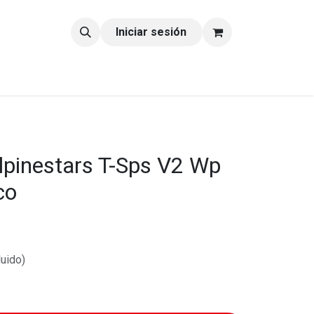
tacto
Blog
Iniciar sesión
lpinestars T-Sps V2 Wp
co
luido)