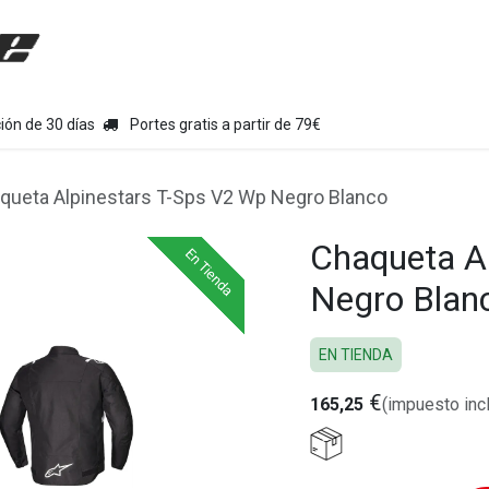
uipamiento moto
Tienda
Colecciones
Chollo Kits
Con
ión de 30 días
Portes gratis a partir de 79€
queta Alpinestars T-Sps V2 Wp Negro Blanco
Chaqueta A
En Tienda
En Tienda
En Tienda
Negro Blan
EN TIENDA
€
165,25
(impuesto inc