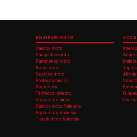
EQUIPAMIENTO
ACCE
Cascos moto
Interc
Chaquetas moto
Antirr
Pantalones moto
Maleta
Botas moto
Top ca
Guantes moto
Alforj
Protecciones CE
Soport
Ropa lluvia
Baterí
Térmicos invierno
Funda
Ropa moto niños
Chaleco
Cascos moto Valencia
Ropa moto Valencia
Tienda moto Valencia