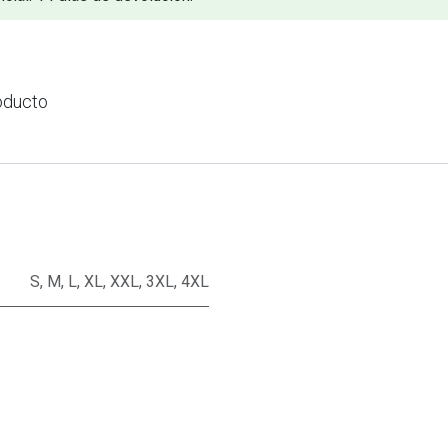
oducto
S
,
M
,
L
,
XL
,
XXL
,
3XL
,
4XL