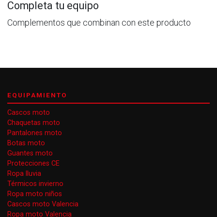
Completa tu equipo
Complementos que combinan con este producto
EQUIPAMIENTO
Cascos moto
Chaquetas moto
Pantalones moto
Botas moto
Guantes moto
Protecciones CE
Ropa lluvia
Térmicos invierno
Ropa moto niños
Cascos moto Valencia
Ropa moto Valencia