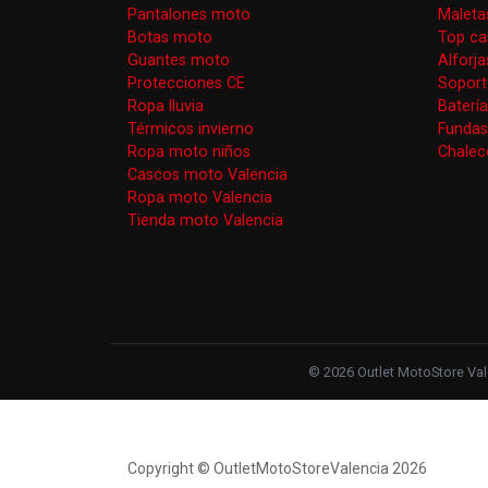
Pantalones moto
Maleta
Botas moto
Top ca
Guantes moto
Alforj
Protecciones CE
Soport
Ropa lluvia
Baterí
Térmicos invierno
Funda
Ropa moto niños
Chaleco
Cascos moto Valencia
Ropa moto Valencia
Tienda moto Valencia
© 2026 Outlet MotoStore Vale
Copyright © OutletMotoStoreValencia 2026