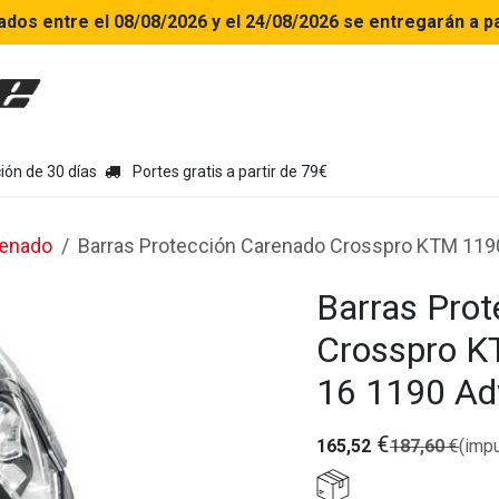
ados entre el 08/08/2026 y el 24/08/2026 se entregarán a pa
uipamiento moto
Tienda
Colecciones
Chollo Kits
Con
ión de 30 días
Portes gratis a partir de 79€
renado
Barras Protección Carenado Crosspro KTM 119
Barras Pro
Crosspro K
16 1190 Ad
€
165,52
187,60
€
(impu