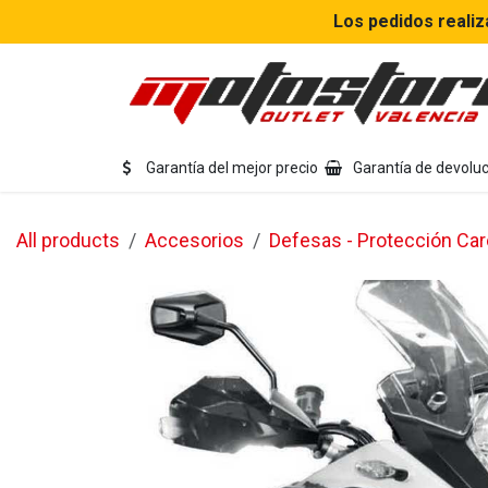
Ir al contenido
Los pedidos realiz
Eq
Garantía del mejor precio
Garantía de devoluc
All products
Accesorios
Defesas - Protección Ca