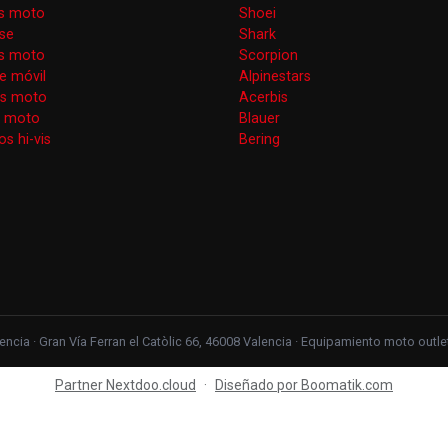
s moto
Shoei
se
Shark
as moto
Scorpion
e móvil
Alpinestars
as moto
Acerbis
s moto
Blauer
s hi-vis
Bering
ncia · Gran Vía Ferran el Catòlic 66, 46008 Valencia · Equipamiento moto out
Partner Nextdoo.cloud
·
Diseñado por Boomatik.com