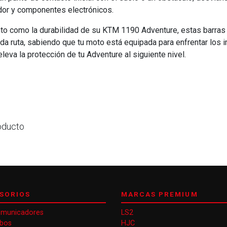
dor y componentes electrónicos.
ento como la durabilidad de su KTM 1190 Adventure, estas barra
 cada ruta, sabiendo que tu moto está equipada para enfrentar lo
leva la protección de tu Adventure al siguiente nivel.
oducto
SORIOS
MARCAS PREMIUM
omunicadores
LS2
obos
HJC