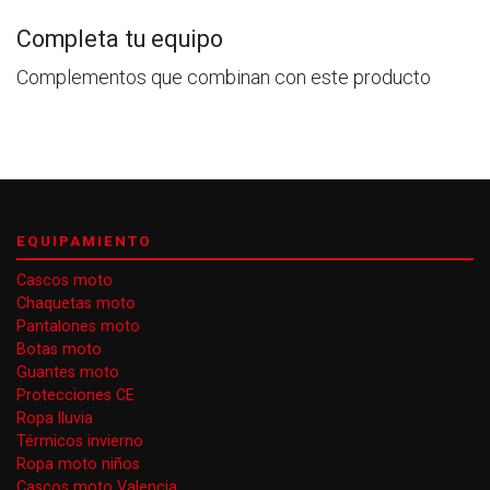
Completa tu equipo
Complementos que combinan con este producto
EQUIPAMIENTO
Cascos moto
Chaquetas moto
Pantalones moto
Botas moto
Guantes moto
Protecciones CE
Ropa lluvia
Térmicos invierno
Ropa moto niños
Cascos moto Valencia