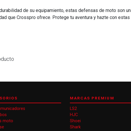
la durabilidad de su equipamiento, estas defensas de moto son un
idad que Crosspro ofrece. Protege tu aventura y hazte con estas 
oducto
SORIOS
MARCAS PREMIUM
omunicadores
LS2
obos
HJC
s moto
Shoei
se
Shark