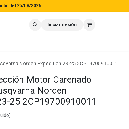
rtir del 25/08/2026
tacto
Blog
Iniciar sesión
usqvarna Norden Expedition 23-25 2CP19700910011
tección Motor Carenado
usqvarna Norden
 23-25 2CP19700910011
luido)