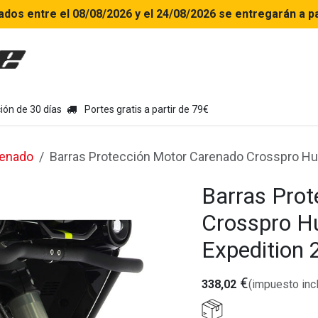
ados entre el 08/08/2026 y el 24/08/2026 se entregarán a pa
uipamiento moto
Tienda
Colecciones
Chollo Kits
Con
ión de 30 días
Portes gratis a partir de 79€
renado
Barras Protección Motor Carenado Crosspro H
Barras Pro
Crosspro H
Expedition
€
338,02
(impuesto inc