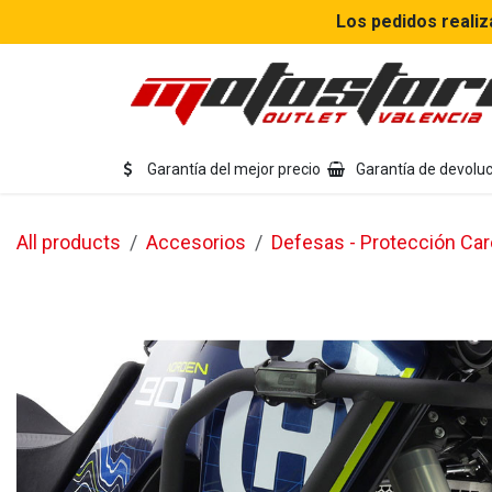
Ir al contenido
Los pedidos realiz
Eq
Garantía del mejor precio
Garantía de devoluc
All products
Accesorios
Defesas - Protección Ca