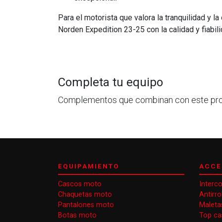
Para el motorista que valora la tranquilidad y 
Norden Expedition 23-25 con la calidad y fiabil
Completa tu equipo
Complementos que combinan con este pr
EQUIPAMIENTO
ACCE
Cascos moto
Interc
Chaquetas moto
Antirr
Pantalones moto
Maleta
Botas moto
Top ca