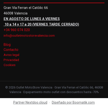
Gran Vía Ferran el Catòlic 66
46008 Valencia
EN AGOSTO DE LUNES A VIERNES
10 a 14 y 17 a 20 (VIERNES TARDE CERRADO)
+34 960 074 020
info@outletmotostorevalencia.com
Blog
Contacto
Aviso legal
Privacidad
Cookies
© 2026 Outlet MotoStore Valencia · Gran Vía Ferran el Catòlic 66, 46008
Valencia · Equipamiento moto outlet con descuentos hasta -70%
Partner Nextdoo.cloud
·
Diseñado por Boomatik.com