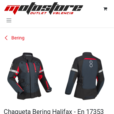
Ir al contenido
Bering
Chaqueta Bering Halifax - En 17353