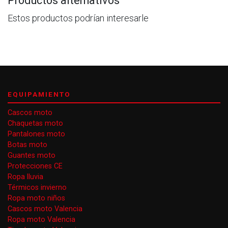
Productos alternativos
Estos productos podrían interesarle
EQUIPAMIENTO
Cascos moto
Chaquetas moto
Pantalones moto
Botas moto
Guantes moto
Protecciones CE
Ropa lluvia
Térmicos invierno
Ropa moto niños
Cascos moto Valencia
Ropa moto Valencia