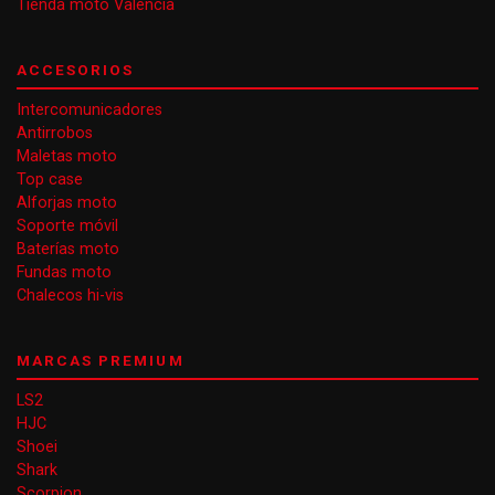
Tienda moto Valencia
ACCESORIOS
Intercomunicadores
Antirrobos
Maletas moto
Top case
Alforjas moto
Soporte móvil
Baterías moto
Fundas moto
Chalecos hi-vis
MARCAS PREMIUM
LS2
HJC
Shoei
Shark
Scorpion