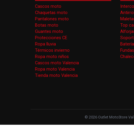
Cascos moto
Interc
Chaquetas moto
Antirr
Pantalones moto
Maleta
Botas moto
Top ca
Guantes moto
Alforj
Protecciones CE
Soport
Ropa lluvia
Baterí
Térmicos invierno
Funda
Ropa moto niños
Chaleco
Cascos moto Valencia
Ropa moto Valencia
Tienda moto Valencia
© 2026 Outlet MotoStore Vale