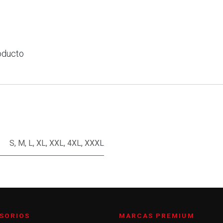
oducto
S
,
M
,
L
,
XL
,
XXL
,
4XL
,
XXXL
SORIOS
MARCAS PREMIUM