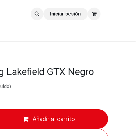
tacto
Blog
Iniciar sesión
g Lakefield GTX Negro
luido)
Añadir al carrito