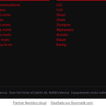
omunicadores
LS2
obos
HJC
s moto
Shoei
se
Shark
as moto
Scorpion
e móvil
Alpinestars
as moto
Acerbis
s moto
Blauer
s hi-vis
Bering
ncia · Gran Vía Ferran el Catòlic 66, 46008 Valencia · Equipamiento moto out
Partner Nextdoo.cloud
·
Diseñado por Boomatik.com