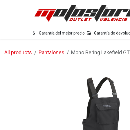
Ir al contenido
Eq
Garantía del mejor precio
Garantía de devoluc
All products
Pantalones
Mono Bering Lakefield G