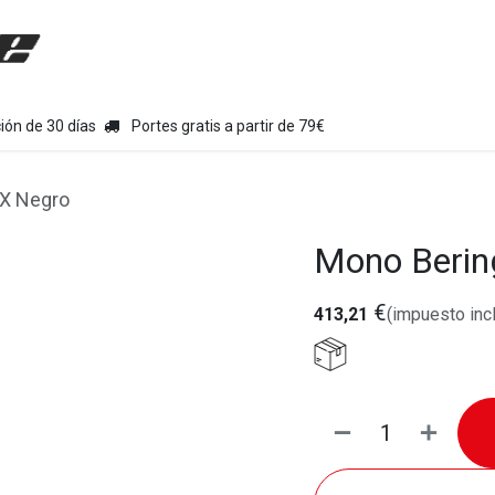
uipamiento moto
Tienda
Colecciones
Chollo Kits
Con
ión de 30 días
Portes gratis a partir de 79€
TX Negro
Mono Berin
€
413,21
(impuesto inc