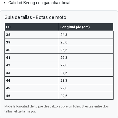
Calidad Bering con garantia oficial
Guia de tallas - Botas de moto
EU
Longitud pie (cm)
38
24,3
39
25,0
40
25,6
41
26,3
42
27,0
43
27,6
44
28,3
45
29,0
46
29,6
Mide la longitud de tu pie descalzo sobre un folio. Si estas entre dos
tallas, elige la mayor.