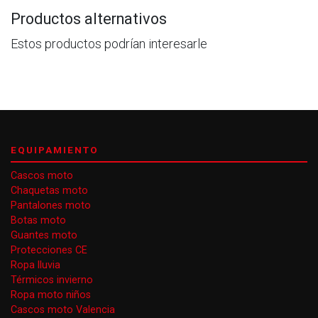
Productos alternativos
Estos productos podrían interesarle
EQUIPAMIENTO
Cascos moto
Chaquetas moto
Pantalones moto
Botas moto
Guantes moto
Protecciones CE
Ropa lluvia
Térmicos invierno
Ropa moto niños
Cascos moto Valencia