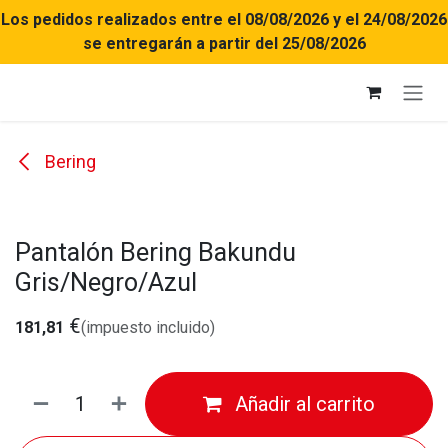
Ir al contenido
Los pedidos realizados entre el 08/08/2026 y el 24/08/2026
se entregarán a partir del 25/08/2026
Bering
Pantalón Bering Bakundu
Gris/Negro/Azul
€
181,81
(impuesto incluido)
Añadir al carrito