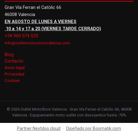
Gran Vía Ferran el Catòlic 66
46008 Valencia
EN AGOSTO DE LUNES A VIERNES
10 a 14 y 17 a 20 (VIERNES TARDE CERRADO)
+34 960 074 020
info@outletmotostorevalencia.com
Blog
Contacto
Aviso legal
Privacidad
Cookies
© 2026 Outlet MotoStore Valencia · Gran Vía Ferran el Catòlic 66, 46008
Valencia · Equipamiento moto outlet con descuentos hasta -70%
Partner Nextdoo.cloud
·
Diseñado por Boomatik.com