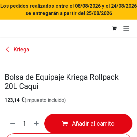
Ir al contenido
Los pedidos realizados entre el 08/08/2026 y el 24/08/2026
se entregarán a partir del 25/08/2026
Kriega
Bolsa de Equipaje Kriega Rollpack
20L Caqui
€
123,14
(impuesto incluido)
Añadir al carrito