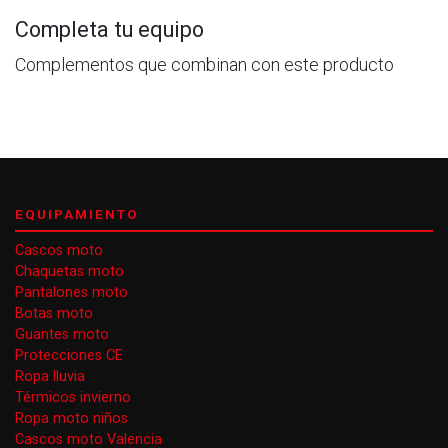
Completa tu equipo
Complementos que combinan con este producto
EQUIPAMIENTO
Cascos moto
Chaquetas moto
Pantalones moto
Botas moto
Guantes moto
Protecciones CE
Ropa lluvia
Térmicos invierno
Ropa moto niños
Cascos moto Valencia