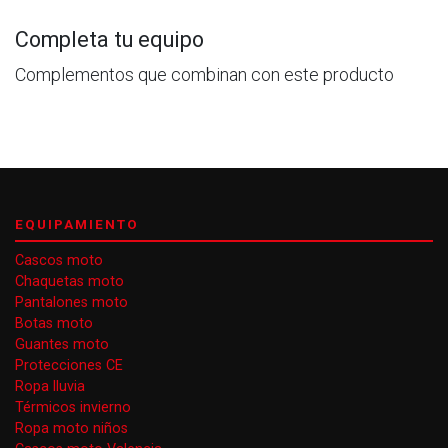
Completa tu equipo
Complementos que combinan con este producto
EQUIPAMIENTO
Cascos moto
Chaquetas moto
Pantalones moto
Botas moto
Guantes moto
Protecciones CE
Ropa lluvia
Térmicos invierno
Ropa moto niños