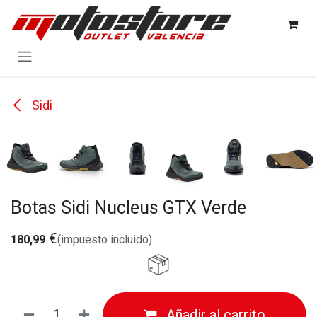
Ir al contenido
Sidi
Botas Sidi Nucleus GTX Verde
€
180,99
(impuesto incluido)
Añadir al carrito