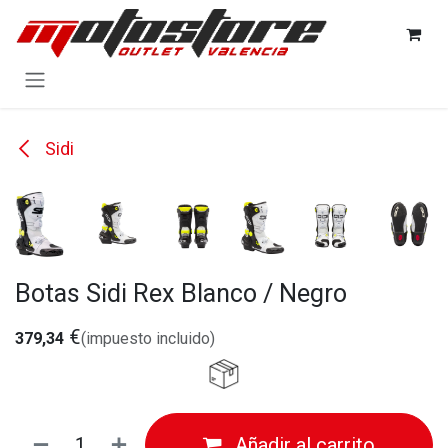
Ir al contenido
Sidi
Botas Sidi Rex Blanco / Negro
€
379,34
(impuesto incluido)
Añadir al carrito