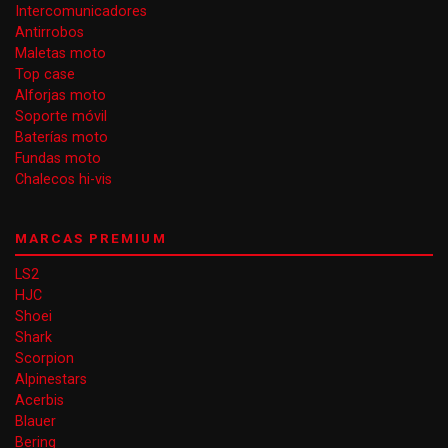
Intercomunicadores
Antirrobos
Maletas moto
Top case
Alforjas moto
Soporte móvil
Baterías moto
Fundas moto
Chalecos hi-vis
MARCAS PREMIUM
LS2
HJC
Shoei
Shark
Scorpion
Alpinestars
Acerbis
Blauer
Bering