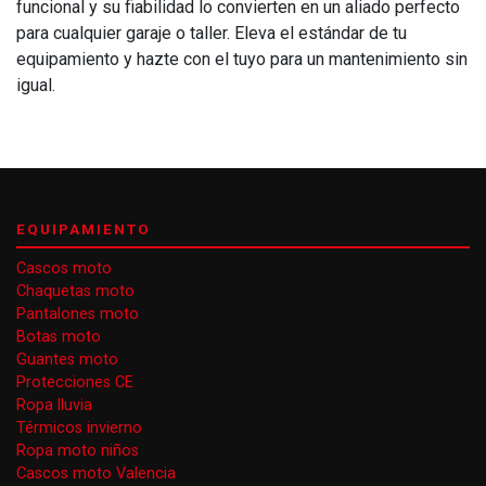
funcional y su fiabilidad lo convierten en un aliado perfecto
para cualquier garaje o taller. Eleva el estándar de tu
equipamiento y hazte con el tuyo para un mantenimiento sin
igual.
EQUIPAMIENTO
Cascos moto
Chaquetas moto
Pantalones moto
Botas moto
Guantes moto
Protecciones CE
Ropa lluvia
Térmicos invierno
Ropa moto niños
Cascos moto Valencia