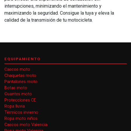
interrupciones, minimizando el mantenimiento y
maximizando la seguridad. Consigue la tuya y eleva la
calidad de la transmisión de tu motocicleta.
EQUIPAMIENTO
Cascos moto
Chaquetas moto
Pantalones moto
Botas moto
Guantes moto
Protecciones CE
Ropa lluvia
Térmicos invierno
Ropa moto niños
Cascos moto Valencia
Ropa moto Valencia