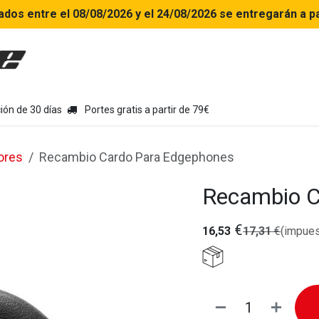
ados entre el 08/08/2026 y el 24/08/2026 se entregarán a pa
uipamiento moto
Tienda
Colecciones
Chollo Kits
Con
ión de 30 días
Portes gratis a partir de 79€
ores
Recambio Cardo Para Edgephones
Recambio C
€
16,53
17,31
€
(impues