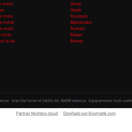
s moto
Shoei
se
Shark
as moto
Scorpion
e móvil
Alpinestars
as moto
Acerbis
s moto
Blauer
s hi-vis
Bering
ncia · Gran Vía Ferran el Catòlic 66, 46008 Valencia · Equipamiento moto out
Partner Nextdoo.cloud
·
Diseñado por Boomatik.com