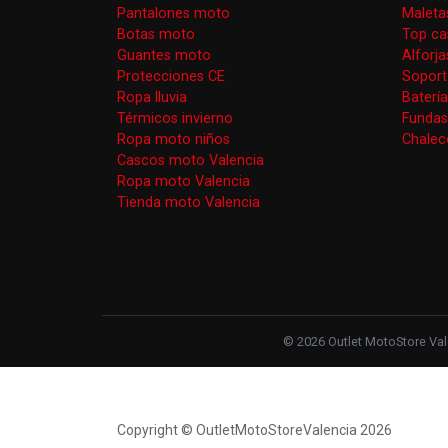
Pantalones moto
Maleta
Botas moto
Top ca
Guantes moto
Alforj
Protecciones CE
Soport
Ropa lluvia
Baterí
Térmicos invierno
Funda
Ropa moto niños
Chaleco
Cascos moto Valencia
Ropa moto Valencia
Tienda moto Valencia
© 2026 Outlet MotoStore Vale
Copyright © OutletMotoStoreValencia 2026