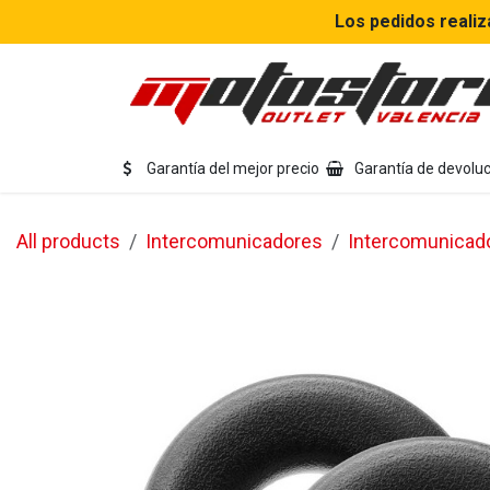
Ir al contenido
Los pedidos realiz
Eq
Garantía del mejor precio
Garantía de devoluc
All products
Intercomunicadores
Intercomunicad